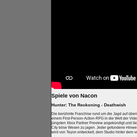
Spiele von Nacon
Hunter: The Reckoning - Deathwish
Die berühmte Franchise rund um die Jagd auf übern
einem First-Person-Action-RPG in die Welt der Vide
jüngsten Xbox Partner Preview angekündigt und lä
City böse Wesen zu jagen. Jeder gefundene Hinweis
wird von Teyon entwickelt, dem Studio hinter dem v