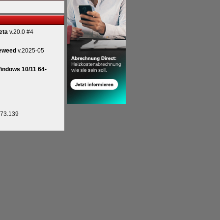
eta
v.20.0 #4
eweed
v.2025-05
indows 10/11 64-
.73.139