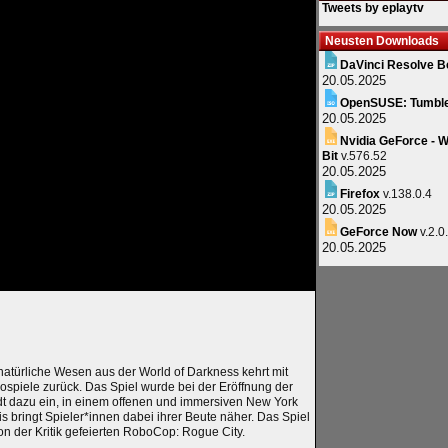
Tweets by eplaytv
Neusten Downloads
DaVinci Resolve B
20.05.2025
OpenSUSE: Tumbl
20.05.2025
Nvidia GeForce - W
Bit
v.576.52
20.05.2025
Firefox
v.138.0.4
20.05.2025
GeForce Now
v.2.0
20.05.2025
atürliche Wesen aus der World of Darkness kehrt mit
ospiele zurück. Das Spiel wurde bei der Eröffnung der
dt dazu ein, in einem offenen und immersiven New York
 bringt Spieler*innen dabei ihrer Beute näher. Das Spiel
on der Kritik gefeierten RoboCop: Rogue City.