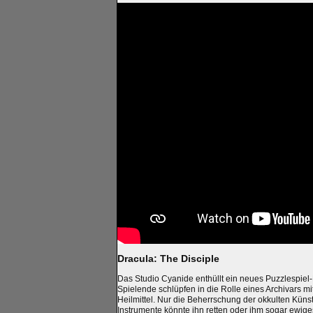
Dracula: The Disciple
Das Studio Cyanide enthüllt ein neues Puzzlespiel-
Spielende schlüpfen in die Rolle eines Archivars m
Heilmittel. Nur die Beherrschung der okkulten Kün
Instrumente könnte ihn retten oder ihm sogar ewi