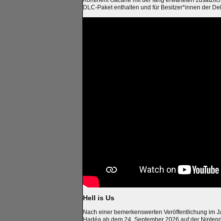
DLC-Paket enthalten und für Besitzer*innen der Del
Hell is Us
Nach einer bemerkenswerten Veröffentlichung im 
Hadéa ab dem 24. September 2026 auf der Nintend