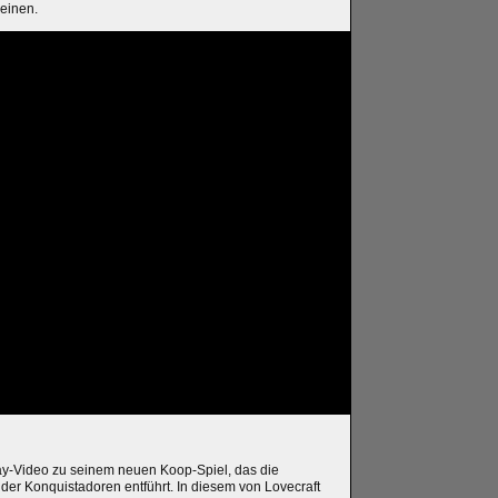
einen.
y-Video zu seinem neuen Koop-Spiel, das die
 der Konquistadoren entführt. In diesem von Lovecraft