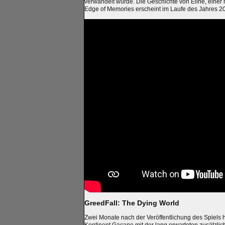
verwandelt wurde. Die Geschichte von Eline, einer 
Edge of Memories erscheint im Laufe des Jahres 2
GreedFall: The Dying World
Zwei Monate nach der Veröffentlichung des Spiels 
Kontinent Gacane mit der lang erwarteten zusätzlic