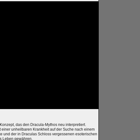
Konzept, das den Dracula-Mythos neu interpretiert.
it einer unheilbaren Krankheit auf der Suche nach einem
ste und der in Draculas Schloss vergessenen esoterischen
ges Leben gewähren.