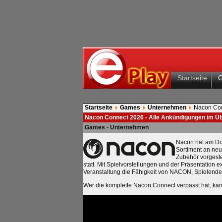
Startseite
Startseite
Games
Unternehmen
Nacon Con
Nacon Connect 2026 - Alle Ankündigungen im Üb
Games - Unternehmen
Nacon hat am Do
Sortiment an neu
Zubehör vorgeste
statt. Mit Spielvorstellungen und der Präsentation
Veranstaltung die Fähigkeit von NACON, Spielenden 
Wer die komplette Nacon Connect verpasst hat, kan