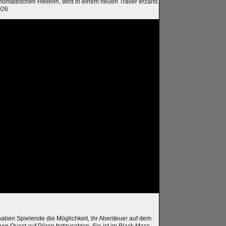
nomadischen Heilerin, wird in einem neuen Trailer erzählt.
026.
haben Spielende die Möglichkeit, ihr Abenteuer auf dem
hen Quest auf Péren fortzusetzen. Sie ist im Black Mass