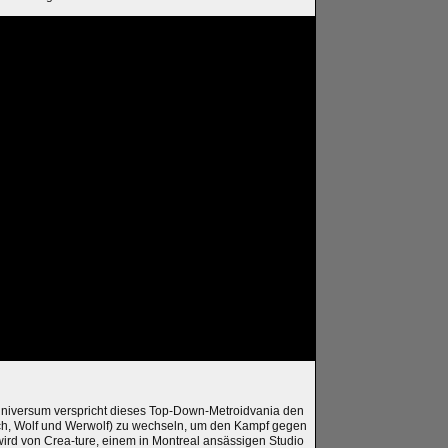
niversum verspricht dieses Top-Down-Metroidvania den
ch, Wolf und Werwolf) zu wechseln, um den Kampf gegen
rd von Crea-ture, einem in Montreal ansässigen Studio