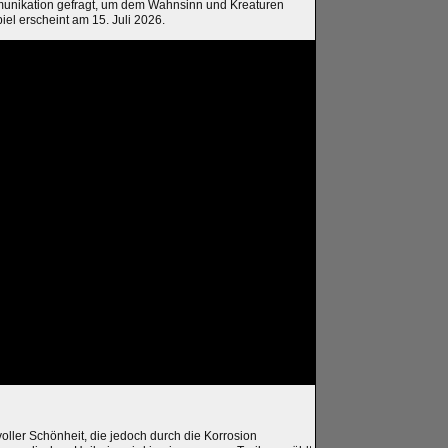
munikation gefragt, um dem Wahnsinn und Kreaturen
l erscheint am 15. Juli 2026.
voller Schönheit, die jedoch durch die Korrosion