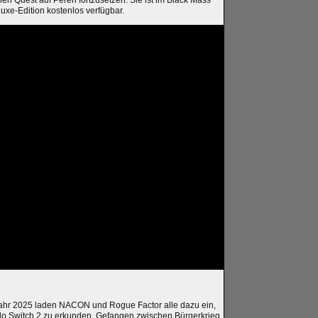
uxe-Edition kostenlos verfügbar.
Jahr 2025 laden NACON und Rogue Factor alle dazu ein,
o Switch 2 zu erkunden. Gefangen zwischen Bürgerkrieg