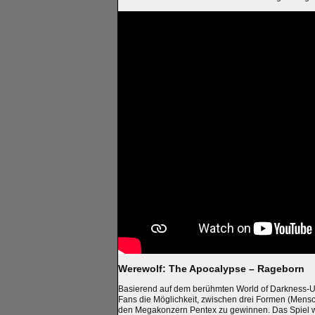
Werewolf: The Apocalypse – Rageborn
Basierend auf dem berühmten World of Darkness-U
Fans die Möglichkeit, zwischen drei Formen (Mens
den Megakonzern Pentex zu gewinnen. Das Spiel wi