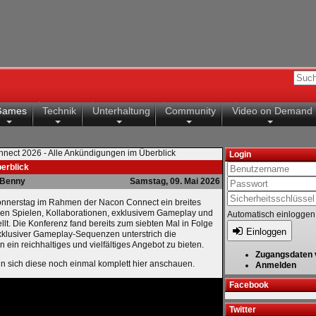
Games
Technik
Unterhaltung
Community
Video on Demand
nect 2026 - Alle Ankündigungen im Überblick
Login
erblick
Benny
Samstag, 09. Mai 2026
nnerstag im Rahmen der Nacon Connect ein breites
en Spielen, Kollaborationen, exklusivem Gameplay und
Automatisch einloggen
llt. Die Konferenz fand bereits zum siebten Mal in Folge
Einloggen
 exklusiver Gameplay-Sequenzen unterstrich die
ein reichhaltiges und vielfältiges Angebot zu bieten.
Zugangsdaten 
n sich diese noch einmal komplett hier anschauen.
Anmelden
Facebook
Twitter