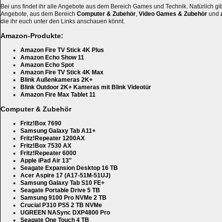
Bei uns findet ihr alle Angebote aus dem Bereich Games und Technik. Natürlich gi
Angebote, aus dem Bereich
Computer & Zubehör
,
Video Games & Zubehör
und
die ihr euch unter den Links anschauen könnt.
Amazon-Produkte:
Amazon Fire TV Stick 4K Plus
Amazon Echo Show 11
Amazon Echo Spot
Amazon Fire TV Stick 4K Max
Blink Außenkameras 2K+
Blink Outdoor 2K+ Kameras mit Blink Videotür
Amazon Fire Max Tablet 11
Computer & Zubehör
Fritz!Box 7690
Samsung Galaxy Tab A11+
Fritz!Repeater 1200AX
Fritz!Box 7530 AX
Fritz!Repeater 6000
Apple iPad Air 13"
Seagate Expansion Desktop 16 TB
Acer Aspire 17 (A17-51M-51UJ)
Samsung Galaxy Tab S10 FE+
Seagate Portable Drive 5 TB
Samsung 9100 Pro NVMe 2 TB
Crucial P310 PS5 2 TB NVMe
UGREEN NASync DXP4800 Pro
Seagate One Touch 4 TB