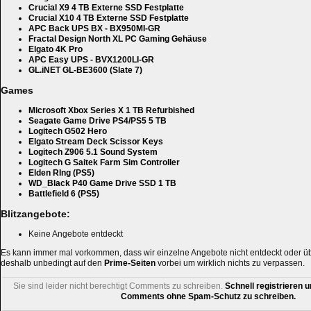
Crucial X9 4 TB Externe SSD Festplatte
Crucial X10 4 TB Externe SSD Festplatte
APC Back UPS BX - BX950MI-GR
Fractal Design North XL PC Gaming Gehäuse
Elgato 4K Pro
APC Easy UPS - BVX1200LI-GR
GL.iNET GL-BE3600 (Slate 7)
Games
Microsoft Xbox Series X 1 TB Refurbished
Seagate Game Drive PS4/PS5 5 TB
Logitech G502 Hero
Elgato Stream Deck Scissor Keys
Logitech Z906 5.1 Sound System
Logitech G Saitek Farm Sim Controller
Elden RIng (PS5)
WD_Black P40 Game Drive SSD 1 TB
Battlefield 6 (PS5)
Blitzangebote:
Keine Angebote entdeckt
Es kann immer mal vorkommen, dass wir einzelne Angebote nicht entdeckt oder 
deshalb unbedingt auf den
Prime-Seiten
vorbei um wirklich nichts zu verpassen.
Sie sind leider nicht berechtigt Comments zu schreiben.
Schnell registrieren u
Comments ohne Spam-Schutz zu schreiben.