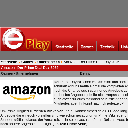
Startseite
Games
Unternehmen
Amazon - Der Prime Deal Day 2026
Amazon - Der Prime Deal Day 2026
Games - Unternehmen
Benny
Der Prime Day ist schon voll am Start und damit 
schauen wir uns heute einmal die kompletten An
noch die Chance euch spannende Angebote zu 
die besten Angebote, die ihr nicht verpassen sol
auch etwas für euch mit dabei sein. Alle Angebot
Mitglieder, aber ihr könnt natürlich jederzeit Pr
Um Prime Mitglied zu werden
klickt hier
und du kannst sicherlich es 30 Tage lang k
Angebote die wir euch vorstellen sind wie schon gesagt nur für Prime Mitglieder 
Stunden gültig, solange der Vorrat reicht. Ihr solltet auch die Prime-Seite im Auge 
noch andere Angebote und Highlights (
zur Prime Seite
)