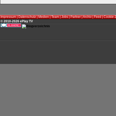
Impressum
|
Datenschutz
|
Medien
|
Team
|
Jobs
|
Partner
|
Archiv
|
Feed
|
Cookie-
© 2010-2026 ePlay TV