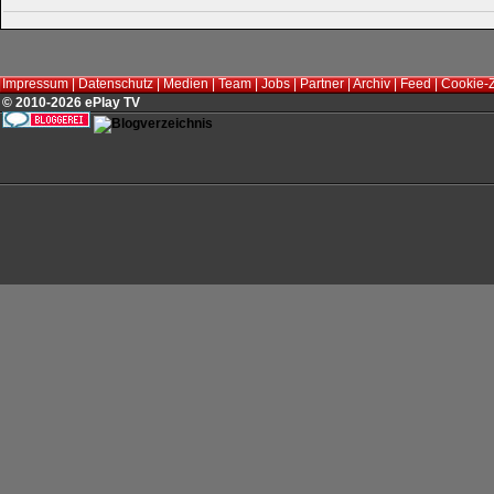
Impressum
|
Datenschutz
|
Medien
|
Team
|
Jobs
|
Partner
|
Archiv
|
Feed
|
Cookie-
© 2010-2026 ePlay TV