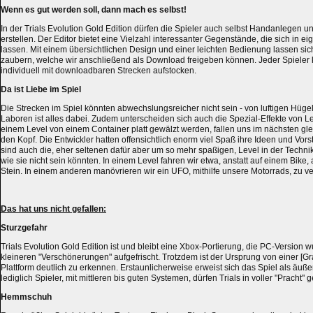
Wenn es gut werden soll, dann mach es selbst!
In der Trials Evolution Gold Edition dürfen die Spieler auch selbst Handanlegen u
erstellen. Der Editor bietet eine Vielzahl interessanter Gegenstände, die sich in 
lassen. Mit einem übersichtlichen Design und einer leichten Bedienung lassen sic
zaubern, welche wir anschließend als Download freigeben können. Jeder Spieler 
individuell mit downloadbaren Strecken aufstocken.
Da ist Liebe im Spiel
Die Strecken im Spiel könnten abwechslungsreicher nicht sein - von luftigen Hügel
Laboren ist alles dabei. Zudem unterscheiden sich auch die Spezial-Effekte von Le
einem Level von einem Container platt gewälzt werden, fallen uns im nächsten g
den Kopf. Die Entwickler hatten offensichtlich enorm viel Spaß ihre Ideen und Vo
sind auch die, eher seltenen dafür aber um so mehr spaßigen, Level in der Techni
wie sie nicht sein könnten. In einem Level fahren wir etwa, anstatt auf einem Bike,
Stein. In einem anderen manövrieren wir ein UFO, mithilfe unsere Motorrads, zu 
Das hat uns nicht gefallen:
Sturzgefahr
Trials Evolution Gold Edition ist und bleibt eine Xbox-Portierung, die PC-Version w
kleineren "Verschönerungen" aufgefrischt. Trotzdem ist der Ursprung von einer [Gr
Plattform deutlich zu erkennen. Erstaunlicherweise erweist sich das Spiel als äu
lediglich Spieler, mit mittleren bis guten Systemen, dürfen Trials in voller "Pracht" 
Hemmschuh