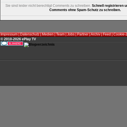
Sie sind leider nicht berechtigt Comments zu schreiben.
Schnell registrieren u
Comments ohne Spam-Schutz zu schreiben.
Impressum
|
Datenschutz
|
Medien
|
Team
|
Jobs
|
Partner
|
Archiv
|
Feed
|
Cookie-
© 2010-2026 ePlay TV