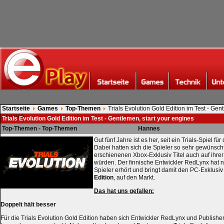
Startseite
Games
Top-Themen
Trials Evolution Gold Edition im Test - Gent
engines
Trials Evolution Gold Edition im Test - Gentlemen, start your engines
Top-Themen - Top-Themen
Hannes
Gut fünf Jahre ist es her, seit ein Trials-Spiel fü
Dabei hatten sich die Spieler so sehr gewünscht
erschienenen Xbox-Exklusiv Titel auch auf ihrer
würden. Der finnische Entwickler RedLynx hat 
Spieler erhört und bringt damit den PC-Exklusiv 
Edition
, auf den Markt.
Das hat uns gefallen:
Doppelt hält besser
Für die Trials Evolution Gold Edition haben sich Entwickler RedLynx und Publishe