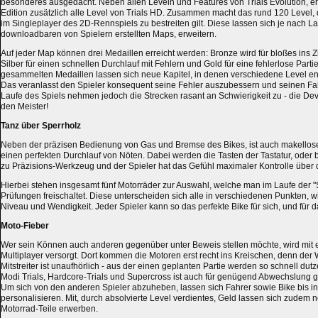
besonderes ausgedacht. Neben allen Leveln und Features von Trials Evolution, er
Edition zusätzlich alle Level von Trials HD. Zusammen macht das rund 120 Level, d
im Singleplayer des 2D-Rennspiels zu bestreiten gilt. Diese lassen sich je nach L
downloadbaren von Spielern erstellten Maps, erweitern.
Auf jeder Map können drei Medaillen erreicht werden: Bronze wird für bloßes ins
Silber für einen schnellen Durchlauf mit Fehlern und Gold für eine fehlerlose Partie.
gesammelten Medaillen lassen sich neue Kapitel, in denen verschiedene Level enth
Das veranlasst den Spieler konsequent seine Fehler auszubessern und seinen Fahr
Laufe des Spiels nehmen jedoch die Strecken rasant an Schwierigkeit zu - die De
den Meister!
Tanz über Sperrholz
Neben der präzisen Bedienung von Gas und Bremse des Bikes, ist auch makellos
einen perfekten Durchlauf von Nöten. Dabei werden die Tasten der Tastatur, oder 
zu Präzisions-Werkzeug und der Spieler hat das Gefühl maximaler Kontrolle übe
Hierbei stehen insgesamt fünf Motorräder zur Auswahl, welche man im Laufe der "S
Prüfungen freischaltet. Diese unterscheiden sich alle in verschiedenen Punkten, 
Niveau und Wendigkeit. Jeder Spieler kann so das perfekte Bike für sich, und für 
Moto-Fieber
Wer sein Können auch anderen gegenüber unter Beweis stellen möchte, wird mit 
Multiplayer versorgt. Dort kommen die Motoren erst recht ins Kreischen, denn der 
Mitstreiter ist unaufhörlich - aus der einen geplanten Partie werden so schnell dut
Modi Trials, Hardcore-Trials und Supercross ist auch für genügend Abwechslung g
Um sich von den anderen Spieler abzuheben, lassen sich Fahrer sowie Bike bis ins
personalisieren. Mit, durch absolvierte Level verdientes, Geld lassen sich zudem
Motorrad-Teile erwerben.