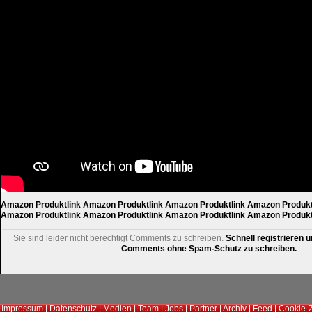
Amazon Produktlink
Amazon Produktlink
Amazon Produktlink
Amazon Produkt
Amazon Produktlink
Amazon Produktlink
Amazon Produktlink
Amazon Produkt
Sie sind leider nicht berechtigt Comments zu schreiben.
Schnell registrieren u
Comments ohne Spam-Schutz zu schreiben.
Impressum
|
Datenschutz
|
Medien
|
Team
|
Jobs
|
Partner
|
Archiv
|
Feed
|
Cookie-