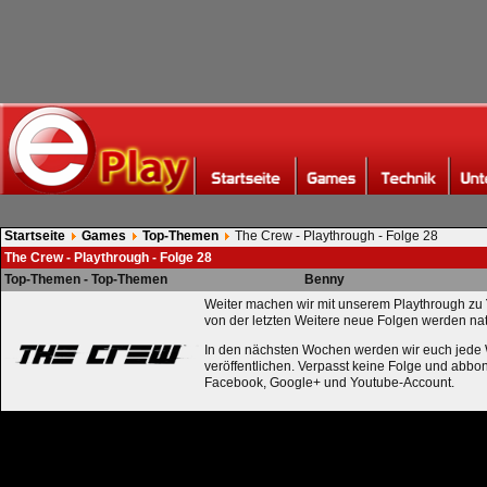
Startseite
Games
Top-Themen
The Crew - Playthrough - Folge 28
The Crew - Playthrough - Folge 28
Top-Themen - Top-Themen
Benny
Weiter machen wir mit unserem Playthrough zu
von der letzten Weitere neue Folgen werden n
In den nächsten Wochen werden wir euch jede
veröffentlichen. Verpasst keine Folge und abboni
Facebook, Google+ und Youtube-Account.