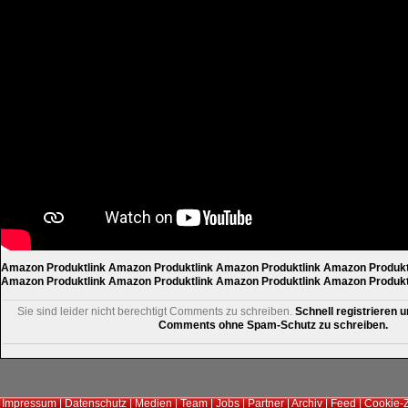
Amazon Produktlink
Amazon Produktlink
Amazon Produktlink
Amazon Produkt
Amazon Produktlink
Amazon Produktlink
Amazon Produktlink
Amazon Produkt
Sie sind leider nicht berechtigt Comments zu schreiben.
Schnell registrieren u
Comments ohne Spam-Schutz zu schreiben.
Impressum
|
Datenschutz
|
Medien
|
Team
|
Jobs
|
Partner
|
Archiv
|
Feed
|
Cookie-