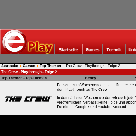
Startseite
Games
Top-Themen
The Crew - Playthrough - Folge 2
The Crew - Playthrough - Folge 2
Top-Themen - Top-Themen
Benny
Passend zum Wochenende gibt es für euch heut
dem Playthrough zu
The Crew
.
In den nächsten Wochen werden wir euch jede
veröffentlichen. Verpasst keine Folge und abboni
Facebook, Google+ und Youtube-Account.