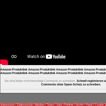
Amazon Produktlink
Amazon Produktlink
Amazon Produktlink
Amazon Produkt
Amazon Produktlink
Amazon Produktlink
Amazon Produktlink
Amazon Produkt
Sie sind leider nicht berechtigt Comments zu schreiben.
Schnell registrieren u
Comments ohne Spam-Schutz zu schreiben.
Impressum
|
Datenschutz
|
Medien
|
Team
|
Jobs
|
Partner
|
Archiv
|
Feed
|
Cookie-