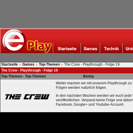
Startseite
Games
Top-Themen
The Crew - Playthrough - Folge 19
The Crew - Playthrough - Folge 19
Top-Themen - Top-Themen
Benny
Weiter machen wir mit unserem Playthrough zu
Folgen werden natürlich folgen.
In den nächsten Wochen werden wir euch jede
veröffentlichen. Verpasst keine Folge und abboni
Facebook, Google+ und Youtube-Account.