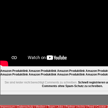
Amazon Produktlink
Amazon Produktlink
Amazon Produktlink
Amazon Produkt
Amazon Produktlink
Amazon Produktlink
Amazon Produktlink
Amazon Produkt
Sie sind leider nicht berechtigt Comments zu schreiben.
Schnell registrieren u
Comments ohne Spam-Schutz zu schreiben.
Impressum
|
Datenschutz
|
Medien
|
Team
|
Jobs
|
Partner
|
Archiv
|
Feed
|
Cookie-