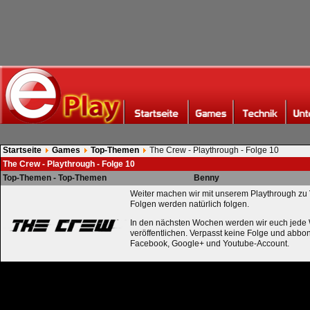
Startseite
Games
Top-Themen
The Crew - Playthrough - Folge 10
The Crew - Playthrough - Folge 10
Top-Themen - Top-Themen
Benny
Weiter machen wir mit unserem Playthrough zu
Folgen werden natürlich folgen.
In den nächsten Wochen werden wir euch jede
veröffentlichen. Verpasst keine Folge und abboni
Facebook, Google+ und Youtube-Account.