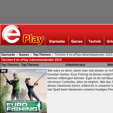
Startseite
Games
Top-Themen
Türchen 9 im ePlay Adventskalender 2015
Türchen 9 im ePlay Adventskalender 2015
Top-Themen - Top-Themen
Administrator
Mit
Wie wäre es denn, wenn man mal wieder so rich
Dovetail Games: Euro Fishing ist dieses möglic
können mitbringen können. Egal ob ihr mit Maus
mit einem Controller, alles ist möglich. Wie das 
dieses Gewinnen könnt, erfahrt ihr in unserem
viel Spaß beim Gewinnen unseres heutigen Pre