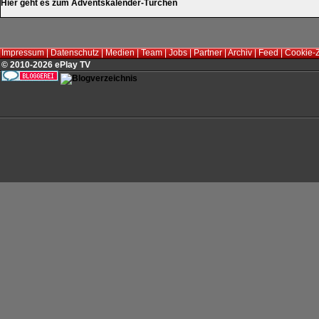
Hier geht es zum Adventskalender-Türchen
Impressum
|
Datenschutz
|
Medien
|
Team
|
Jobs
|
Partner
|
Archiv
|
Feed
|
Cookie-
© 2010-2026 ePlay TV