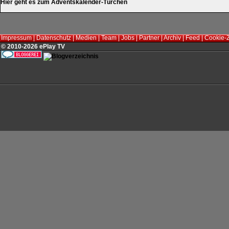
Hier geht es zum Adventskalender-Türchen
Impressum
|
Datenschutz
|
Medien
|
Team
|
Jobs
|
Partner
|
Archiv
|
Feed
|
Cookie-
© 2010-2026 ePlay TV