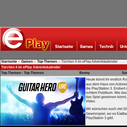
Startseite
Games
Top-Themen
Türchen 4 im ePlay Adventskalender
Türchen 4 im ePlay Adventskalender
Top-Themen - Top-Themen
Benny
So
Heute könnt ihr endlich Ro
aus dem Haus von Activis
die PlayStation 3. Erobert
echtem Publikum. Wie das 
das Spiel gewinnen könnt, 
Video.
Wir wünschen euch viel Gl
Guita
Gewinnspiel, wo es
PlayStation 3 gibt.