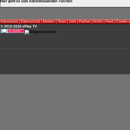
Hier geht es zum Adventskalender-Türchen
Impressum
|
Datenschutz
|
Medien
|
Team
|
Jobs
|
Partner
|
Archiv
|
Feed
|
Cookie-
© 2010-2026 ePlay TV