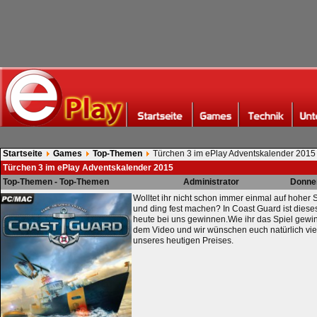
Startseite
Games
Top-Themen
Türchen 3 im ePlay Adventskalender 2015
Türchen 3 im ePlay Adventskalender 2015
Top-Themen - Top-Themen
Administrator
Donner
Wolltet ihr nicht schon immer einmal auf hohe
und ding fest machen? In Coast Guard ist diese
heute bei uns gewinnen.Wie ihr das Spiel gewinn
dem Video und wir wünschen euch natürlich vi
unseres heutigen Preises.