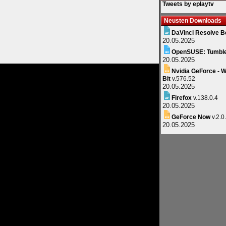
Tweets by eplaytv
Neusten Downloads
DaVinci Resolve B
20.05.2025
OpenSUSE: Tumbl
20.05.2025
Nvidia GeForce - W
Bit
v.576.52
20.05.2025
Firefox
v.138.0.4
20.05.2025
GeForce Now
v.2.0
20.05.2025