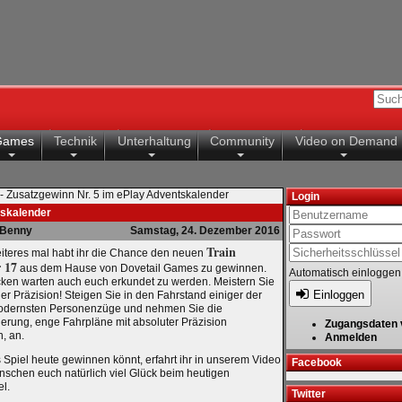
Games
Technik
Unterhaltung
Community
Video on Demand
- Zusatzgewinn Nr. 5 im ePlay Adventskalender
Login
tskalender
Benny
Samstag, 24. Dezember 2016
Train
iteres mal habt ihr die Chance den neuen
 17
aus dem Hause von Dovetail Games zu gewinnen.
Automatisch einloggen
ken warten auch euch erkundet zu werden. Meistern Sie
Einloggen
er Präzision! Steigen Sie in den Fahrstand einiger der
modernsten Personenzüge und nehmen Sie die
erung, enge Fahrpläne mit absoluter Präzision
Zugangsdaten 
, an.
Anmelden
s Spiel heute gewinnen könnt, erfahrt ihr in unserem Video
Facebook
nschen euch natürlich viel Glück beim heutigen
l.
Twitter