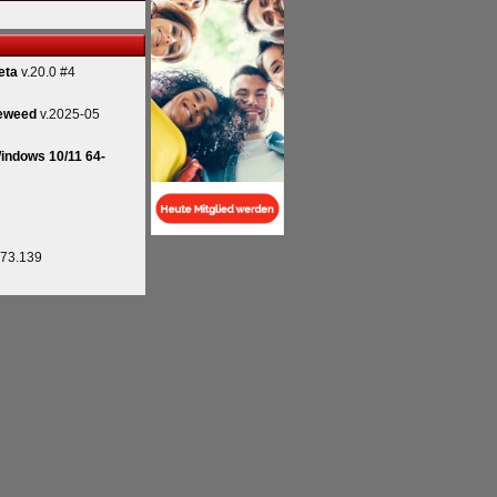
eta
v.20.0 #4
eweed
v.2025-05
indows 10/11 64-
.73.139