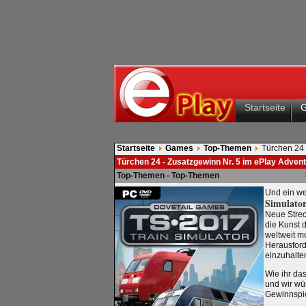
Startseite
Startseite
Games
Top-Themen
Türchen 24 
Türchen 24 - Zusatzgewinn Nr. 5 im ePlay Adven
Top-Themen - Top-Themen
Und ein we
Simulator
Neue Strec
die Kunst d
weltweit 
Herausford
einzuhalten
Wie ihr da
und wir wü
Gewinnspie