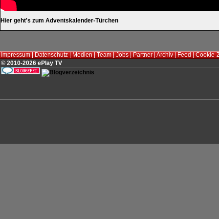
Hier geht's zum Adventskalender-Türchen
Impressum
|
Datenschutz
|
Medien
|
Team
|
Jobs
|
Partner
|
Archiv
|
Feed
|
Cookie-
© 2010-2026 ePlay TV