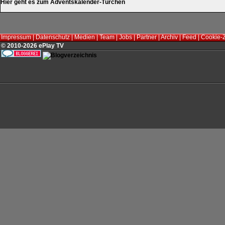
Hier geht es zum Adventskalender-Türchen
Impressum
|
Datenschutz
|
Medien
|
Team
|
Jobs
|
Partner
|
Archiv
|
Feed
|
Cookie-
© 2010-2026 ePlay TV