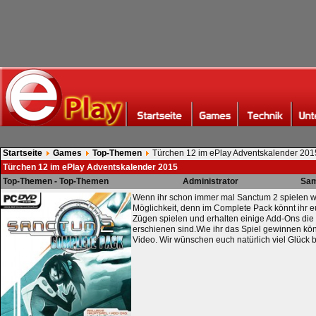
Startseite
Games
Top-Themen
Türchen 12 im ePlay Adventskalender 201
Türchen 12 im ePlay Adventskalender 2015
Top-Themen - Top-Themen
Administrator
Sam
Wenn ihr schon immer mal Sanctum 2 spielen wol
Möglichkeit, denn im Complete Pack könnt ihr eu
Zügen spielen und erhalten einige Add-Ons die
erschienen sind.Wie ihr das Spiel gewinnen könn
Video. Wir wünschen euch natürlich viel Glück