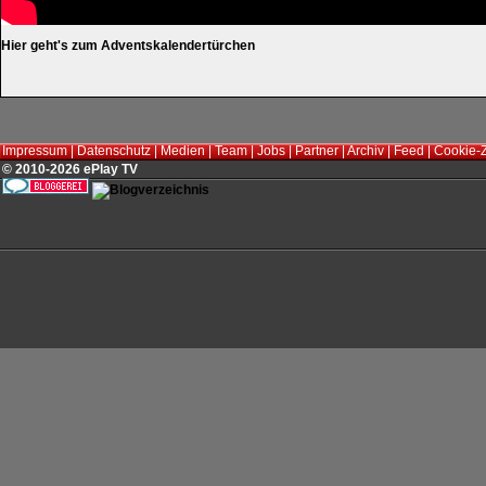
Hier geht's zum Adventskalendertürchen
Impressum
|
Datenschutz
|
Medien
|
Team
|
Jobs
|
Partner
|
Archiv
|
Feed
|
Cookie-
© 2010-2026 ePlay TV