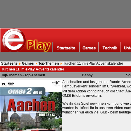
Startseite
Games
Top-Themen
Türchen 11 im ePlay Adventskalender
Türchen 11 im ePlay Adventskalender
Top-Themen - Top-Themen
Benny
So
Anschnallen und los geht die Runde. Achne, 
Fernbusverkehr sondern im Cityverkehr, wo 
Aa
Mit dem Addon könnt ihr euch die Stadt
OMSI Erlebnis erweitern.
Wie ihr das Spiel gewinnen könnt und wie 
worden ist, könnt ihr in unserem Video euc
wünschen wir euch viel Glück beim heutig