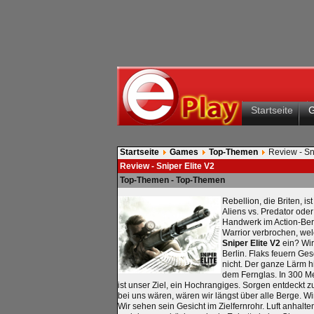
Startseite
Startseite
Games
Top-Themen
Review - Sn
Review - Sniper Elite V2
Top-Themen - Top-Themen
Rebellion, die Briten, i
Aliens vs. Predator ode
Handwerk im Action-Ber
Warrior verbrochen, welc
Sniper Elite V2
ein? Wir
Berlin. Flaks feuern Ge
nicht. Der ganze Lärm hi
dem Fernglas. In 300 Me
ist unser Ziel, ein Hochrangiges. Sorgen entdeckt
bei uns wären, wären wir längst über alle Berge. Wi
Wir sehen sein Gesicht im Zielfernrohr. Luft anhalt