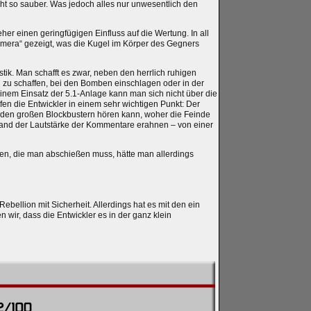
ht so sauber. Was jedoch alles nur unwesentlich den
eher einen geringfügigen Einfluss auf die Wertung. In all
amera“ gezeigt, was die Kugel im Körper des Gegners
tik. Man schafft es zwar, neben den herrlich ruhigen
zu schaffen, bei den Bomben einschlagen oder in der
nem Einsatz der 5.1-Anlage kann man sich nicht über die
en die Entwickler in einem sehr wichtigen Punkt: Der
den großen Blockbustern hören kann, woher die Feinde
nd der Lautstärke der Kommentare erahnen – von einer
hen, die man abschießen muss, hätte man allerdings
ellion mit Sicherheit. Allerdings hat es mit den ein
wir, dass die Entwickler es in der ganz klein