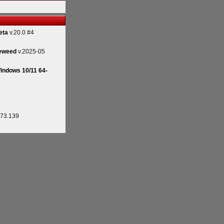
eta
v.20.0 #4
eweed
v.2025-05
indows 10/11 64-
.73.139