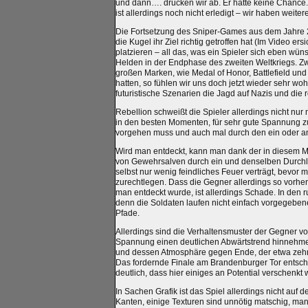
und dann…. drücken wir ab. Er hatte keine Chance. 
ist allerdings noch nicht erledigt – wir haben weiter
Die Fortsetzung des Sniper-Games aus dem Jahre 2
die Kugel ihr Ziel richtig getroffen hat (Im Video ers
platzieren – all das, was ein Spieler sich eben wü
Helden in der Endphase des zweiten Weltkriegs. Zw
großen Marken, wie Medal of Honor, Battlefield und
hatten, so fühlen wir uns doch jetzt wieder sehr w
futuristische Szenarien die Jagd auf Nazis und die 
Rebellion schweißt die Spieler allerdings nicht nu
in den besten Momenten, für sehr gute Spannung zu
vorgehen muss und auch mal durch den ein oder an
Wird man entdeckt, kann man dank der in diesem M
von Gewehrsalven durch ein und denselben Durchl
selbst nur wenig feindliches Feuer verträgt, bevor
zurechtlegen. Dass die Gegner allerdings so vorh
man entdeckt wurde, ist allerdings Schade. In den 
denn die Soldaten laufen nicht einfach vorgegebe
Pfade.
Allerdings sind die Verhaltensmuster der Gegner v
Spannung einen deutlichen Abwärtstrend hinnehmen
und dessen Atmosphäre gegen Ende, der etwa zehn
Das fordernde Finale am Brandenburger Tor entschä
deutlich, dass hier einiges an Potential verschenkt 
In Sachen Grafik ist das Spiel allerdings nicht auf d
Kanten, einige Texturen sind unnötig matschig, man 