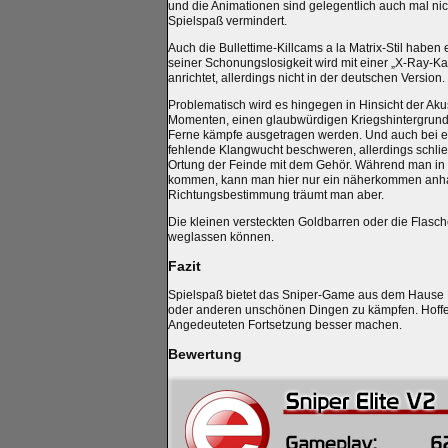
und die Animationen sind gelegentlich auch mal nic
Spielspaß vermindert.
Auch die Bullettime-Killcams a la Matrix-Stil haben 
seiner Schonungslosigkeit wird mit einer „X-Ray-K
anrichtet, allerdings nicht in der deutschen Version.
Problematisch wird es hingegen in Hinsicht der Akus
Momenten, einen glaubwürdigen Kriegshintergrund 
Ferne kämpfe ausgetragen werden. Und auch bei ei
fehlende Klangwucht beschweren, allerdings schlief
Ortung der Feinde mit dem Gehör. Während man in 
kommen, kann man hier nur ein näherkommen anha
Richtungsbestimmung träumt man aber.
Die kleinen versteckten Goldbarren oder die Flasc
weglassen können.
Fazit
Spielspaß bietet das Sniper-Game aus dem Hause Reb
oder anderen unschönen Dingen zu kämpfen. Hoffen 
Angedeuteten Fortsetzung besser machen.
Bewertung