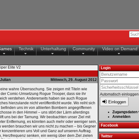
Games
Technik
Unterhaltung
Community
Video on Demand
iper Elite V2
Login
Julian
Mittwoch, 29. August 2012
st eine wahre Überraschung. Sie zeigen mit Titeln wie
r der Comic-Umsetzung Rogue Trooper, dass sie ihr
Automatisch einloggen
eich verstehen. Andererseits haben sie auch Rogue
Einloggen
hes hierzulande nicht veröffentlicht wurde. Wo reiht sich
 befinden uns im von alliierten Bombern angegriffenen
Zugangsdaten 
schosse in den Himmel – uns stört der Lärm allerdings
Anmelden
lft uns bei der Tarnung. Wir beobachten unser Ziel mit
ter Entfernung, es könnten auch mehr oder weniger sein,
Facebook
 zu werden brauchen wir uns nicht zu machen – bis Gegner
r konzentrieren uns Voll und Ganz auf unseren Auftrag.
en, Herzfrequenz senken, ein wenig über dem Ziel zielen
Twitter