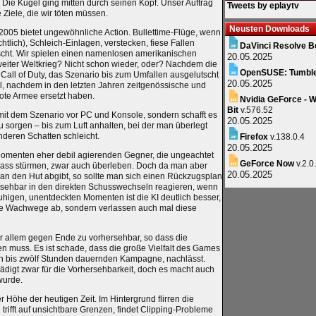
Die Kugel ging mitten durch seinen Kopf. Unser Auftrag
Tweets by eplaytv
e Ziele, die wir töten müssen.
Neusten Downloads
005 bietet ungewöhnliche Action. Bullettime-Flüge, wenn
ichtlich), Schleich-Einlagen, verstecken, fiese Fallen
DaVinci Resolve B
nscht. Wir spielen einen namenlosen amerikanischen
20.05.2025
eiter Weltkrieg? Nicht schon wieder, oder? Nachdem die
OpenSUSE: Tumbl
 Call of Duty, das Szenario bis zum Umfallen ausgelutscht
20.05.2025
ohl, nachdem in den letzten Jahren zeitgenössische und
rote Armee ersetzt haben.
Nvidia GeForce - W
Bit
v.576.52
r mit dem Szenario vor PC und Konsole, sondern schafft es
20.05.2025
 sorgen – bis zum Luft anhalten, bei der man überlegt
deren Schatten schleicht.
Firefox
v.138.0.4
20.05.2025
omenten eher debil agierenden Gegner, die ungeachtet
GeForce Now
v.2.0
ass stürmen, zwar auch überleben. Doch da man aber
20.05.2025
 man den Hut abgibt, so sollte man sich einen Rückzugsplan
ersehbar in den direkten Schusswechseln reagieren, wenn
ruhigen, unentdeckten Momenten ist die KI deutlich besser,
ne Wachwege ab, sondern verlassen auch mal diese
or allem gegen Ende zu vorhersehbar, so dass die
 muss. Es ist schade, dass die große Vielfalt des Games
 bis zwölf Stunden dauernden Kampagne, nachlässt.
digt zwar für die Vorhersehbarkeit, doch es macht auch
wurde.
er Höhe der heutigen Zeit. Im Hintergrund flirren die
trifft auf unsichtbare Grenzen, findet Clipping-Probleme