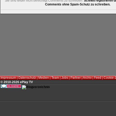
Sie sind leider nicht berechtigt Comments zu schreiben.
Schnell registrieren u
Comments ohne Spam-Schutz zu schreiben.
Impressum
|
Datenschutz
|
Medien
|
Team
|
Jobs
|
Partner
|
Archiv
|
Feed
|
Cookie-
© 2010-2026 ePlay TV