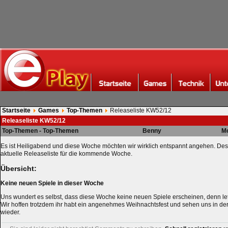
Startseite
Games
Top-Themen
Releaseliste KW52/12
Releaseliste KW52/12
Top-Themen - Top-Themen
Benny
Mo
Es ist Heiligabend und diese Woche möchten wir wirklich entspannt angehen. Desha
aktuelle Releaseliste für die kommende Woche.
Übersicht:
Keine neuen Spiele in dieser Woche
Uns wundert es selbst, dass diese Woche keine neuen Spiele erscheinen, denn letz
Wir hoffen trotzdem ihr habt ein angenehmes Weihnachtsfest und sehen uns in
wieder.