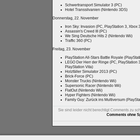
Schwertransport Simulator 3 (PC)
Hotel Transsilvanien (Nintendo 3DS)
Donnerstag, 22. November
Iron Sky: Invasion (PC, PlayStation 3, Xbox 
Assassin's Creed III (PC)
We Sing Deutsche Hits 2 (Nintendo Wii)
Traffic 360 (PC)
Freitag, 23. November
PlayStation All-Stars Battle Royale (PlayStat
LEGO Der Herr der Ringe (PC, PlayStation 
PlayStation Vita)
Holzfäller Simulator 2013 (PC)
Brick-Force (PC)
Monster Trucks (Nintendo Wii)
Supersonic Racer (Nintendo Wii)
FlatOut (Nintendo Wii)
Hyper Fighters (Nintendo Wii)
Family Guy: Zurück ins Multiversum (PlaySt
Sie sind leider nicht berechtigt Comments zu sc
Comments ohne Sp