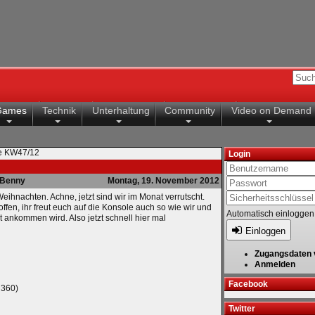
Games
Technik
Unterhaltung
Community
Video on Demand
te KW47/12
Login
Benny
Montag, 19. November 2012
eihnachten. Achne, jetzt sind wir im Monat verrutscht.
fen, ihr freut euch auf die Konsole auch so wie wir und
Automatisch einloggen
 ankommen wird. Also jetzt schnell hier mal
Einloggen
Zugangsdaten 
Anmelden
Facebook
 360)
Twitter