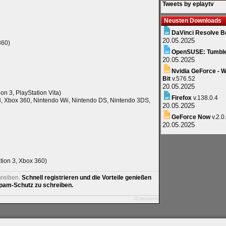
Tweets by eplaytv
Neusten Downloads
DaVinci Resolve B
20.05.2025
360)
OpenSUSE: Tumbl
20.05.2025
Nvidia GeForce - W
Bit
v.576.52
20.05.2025
ion 3, PlayStation Vita)
Firefox
v.138.0.4
3, Xbox 360, Nintendo Wii, Nintendo DS, Nintendo 3DS,
20.05.2025
GeForce Now
v.2.0
20.05.2025
ation 3, Xbox 360)
hreiben.
Schnell registrieren und die Vorteile genießen
am-Schutz zu schreiben.
JComments