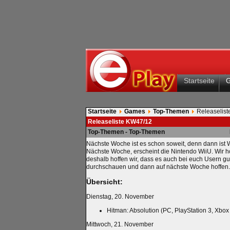
Startseite
Startseite
Games
Top-Themen
Releaselis
Releaseliste KW47/12
Top-Themen - Top-Themen
Nächste Woche ist es schon soweit, denn dann ist W
Nächste Woche, erscheint die Nintendo WiiU. Wir hof
deshalb hoffen wir, dass es auch bei euch Usern gut
durchschauen und dann auf nächste Woche hoffen.
Übersicht:
Dienstag, 20. November
Hitman: Absolution (PC, PlayStation 3, Xbox
Mittwoch, 21. November