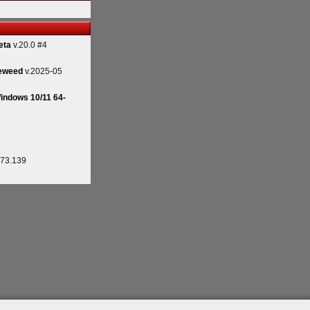
eta
v.20.0 #4
eweed
v.2025-05
indows 10/11 64-
.73.139