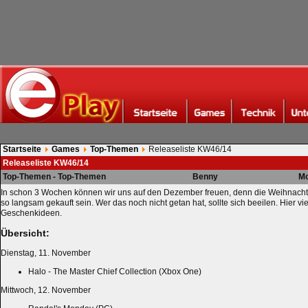
Startseite
Games
Top-Themen
Releaseliste KW46/14
Releaseliste KW46/14
Top-Themen - Top-Themen
Benny
Mo
In schon 3 Wochen können wir uns auf den Dezember freuen, denn die Weihnach
so langsam gekauft sein. Wer das noch nicht getan hat, sollte sich beeilen. Hier vi
Geschenkideen.
Übersicht:
Dienstag, 11. November
Halo - The Master Chief Collection (Xbox One)
Mittwoch, 12. November