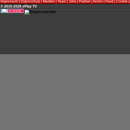
Impressum
|
Datenschutz
|
Medien
|
Team
|
Jobs
|
Partner
|
Archiv
|
Feed
|
Cookie-
© 2010-2026 ePlay TV