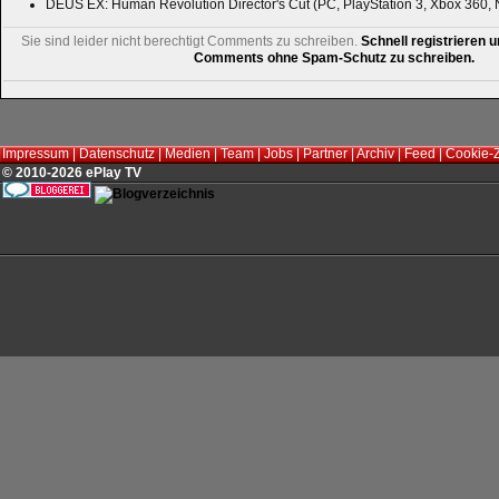
DEUS EX: Human Revolution Director's Cut (PC, PlayStation 3, Xbox 360, 
Sie sind leider nicht berechtigt Comments zu schreiben.
Schnell registrieren u
Comments ohne Spam-Schutz zu schreiben.
Impressum
|
Datenschutz
|
Medien
|
Team
|
Jobs
|
Partner
|
Archiv
|
Feed
|
Cookie-
© 2010-2026 ePlay TV