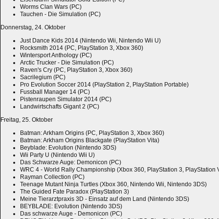
Worms Clan Wars (PC)
Tauchen - Die Simulation (PC)
Donnerstag, 24. Oktober
Just Dance Kids 2014 (Nintendo Wii, Nintendo Wii U)
Rocksmith 2014 (PC, PlayStation 3, Xbox 360)
Wintersport Anthology (PC)
Arctic Trucker - Die Simulation (PC)
Raven's Cry (PC, PlayStation 3, Xbox 360)
Sacrilegium (PC)
Pro Evolution Soccer 2014 (PlayStation 2, PlayStation Portable)
Fussball Manager 14 (PC)
Pistenraupen Simulator 2014 (PC)
Landwirtschafts Gigant 2 (PC)
Freitag, 25. Oktober
Batman: Arkham Origins (PC, PlayStation 3, Xbox 360)
Batman: Arkham Origins Blackgate (PlayStation Vita)
Beyblade: Evolution (Nintendo 3DS)
Wii Party U (Nintendo Wii U)
Das Schwarze Auge: Demonicon (PC)
WRC 4 - World Rally Championship (Xbox 360, PlayStation 3, PlayStation V
Rayman Collection (PC)
Teenage Mutant Ninja Turtles (Xbox 360, Nintendo Wii, Nintendo 3DS)
The Guided Fate Paradox (PlayStation 3)
Meine Tierarztpraxis 3D - Einsatz auf dem Land (Nintendo 3DS)
BEYBLADE: Evolution (Nintendo 3DS)
Das schwarze Auge - Demonicon (PC)