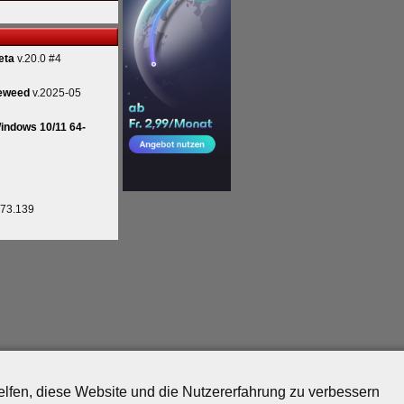
eta
v.20.0 #4
eweed
v.2025-05
indows 10/11 64-
.73.139
helfen, diese Website und die Nutzererfahrung zu verbessern