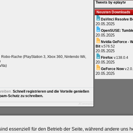
Tweets by eplaytv
Neusten Downloads
DaVinci Resolve B
20.05.2025
OpenSUSE: Tumbl
20.05.2025
Nvidia GeForce - W
Bit
v.576.52
20.05.2025
obo-Rache (PlayStation 3, Xbox 360, Nintendo Wii,
Firefox
v.138.0.4
)
20.05.2025
Vita)
GeForce Now
v.2.0
20.05.2025
hreiben.
Schnell registrieren und die Vorteile genießen
am-Schutz zu schreiben.
JComments
artner
|
Archiv
|
Feed
|
Cookie-Zustimmung ändern
ind essenziell für den Betrieb der Seite, während andere uns 