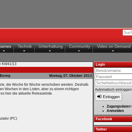
Games
Technik
Unterhaltung
Community
Video on Demand
te KW41/13
Login
Benny
Montag, 07. Oktober 2013
spiele, die Woche für Woche verschoben werden. Deshalb
gen Wochen in den Listen, aber zu einem richtigen
Automatisch einloggen
es hier die aktuelle Releaseliste.
Einloggen
Zugangsdaten 
Anmelden
ulator (PC)
Facebook
Twitter