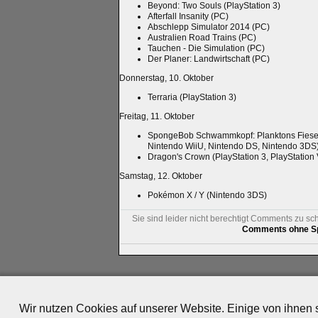
Beyond: Two Souls (PlayStation 3)
Afterfall Insanity (PC)
Abschlepp Simulator 2014 (PC)
Australien Road Trains (PC)
Tauchen - Die Simulation (PC)
Der Planer: Landwirtschaft (PC)
Donnerstag, 10. Oktober
Terraria (PlayStation 3)
Freitag, 11. Oktober
SpongeBob Schwammkopf: Planktons Fiese R
Nintendo WiiU, Nintendo DS, Nintendo 3DS
Dragon's Crown (PlayStation 3, PlayStation 
Samstag, 12. Oktober
Pokémon X / Y (Nintendo 3DS)
Sie sind leider nicht berechtigt Comments zu sc
Comments ohne Sp
Impressum
|
Datenschutz
|
Medien
|
Team
|
Jobs
|
P
© 2010-2026 ePlay TV
Wir nutzen Cookies auf unserer Website. Einige von ihnen s