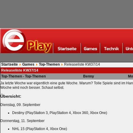
Startseite
Games
Top-Themen
Releaseliste KW37/14
Releaseliste KW37/14
Top-Themen - Top-Themen
Benny
Mo
Ja letzte Woche war eigentlich eine gute Woche. Warum? Tolle Spiele sind im Han
Woche wird noch besser. Schaut selbst.
Übersicht:
Dienstag, 09. September
Destiny (PlayStation 3, PlayStation 4, Xbox 360, Xbox One)
Donnerstag, 11. September
NHL 15 (PlayStation 4, Xbox One)