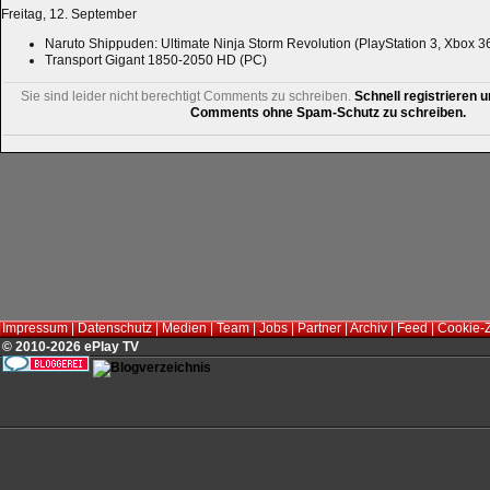
Freitag, 12. September
Naruto Shippuden: Ultimate Ninja Storm Revolution (PlayStation 3, Xbox 3
Transport Gigant 1850-2050 HD (PC)
Sie sind leider nicht berechtigt Comments zu schreiben.
Schnell registrieren u
Comments ohne Spam-Schutz zu schreiben.
Impressum
|
Datenschutz
|
Medien
|
Team
|
Jobs
|
Partner
|
Archiv
|
Feed
|
Cookie-
© 2010-2026 ePlay TV