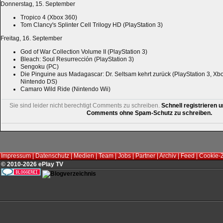
Donnerstag, 15. September
Tropico 4 (Xbox 360)
Tom Clancy's Splinter Cell Trilogy HD (PlayStation 3)
Freitag, 16. September
God of War Collection Volume II (PlayStation 3)
Bleach: Soul Resurrección (PlayStation 3)
Sengoku (PC)
Die Pinguine aus Madagascar: Dr. Seltsam kehrt zurück (PlayStation 3, Xbo
Nintendo DS)
Camaro Wild Ride (Nintendo Wii)
Sie sind leider nicht berechtigt Comments zu schreiben.
Schnell registrieren u
Comments ohne Spam-Schutz zu schreiben.
Impressum
|
Datenschutz
|
Medien
|
Team
|
Jobs
|
Partner
|
Archiv
|
Feed
|
Cookie-
© 2010-2026 ePlay TV