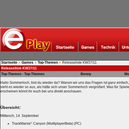
Startseite
Games
Top-Themen
Releaseliste KW37/11
Releaseliste KW37/11
Top-Themen - Top-Themen
Benny
Mo
Hallo Sommerloch, bist du wieder da? Warum wir uns das Fragen ist ganz einfach
sieht es wieder so aus, als hätte sich unser Sommerloch vergrößert. Was für Spie
erscheinen könnt ihr euch bei uns direkt anschauen.
Übersicht:
Mittwoch, 14. September
TrackMania²: Canyon (MultiplayerBeta) (PC)