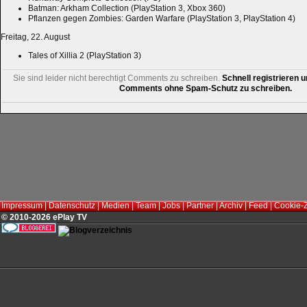
Batman: Arkham Collection (PlayStation 3, Xbox 360)
Pflanzen gegen Zombies: Garden Warfare (PlayStation 3, PlayStation 4)
Freitag, 22. August
Tales of Xillia 2 (PlayStation 3)
Sie sind leider nicht berechtigt Comments zu schreiben.
Schnell registrieren u
Comments ohne Spam-Schutz zu schreiben.
Impressum
|
Datenschutz
|
Medien
|
Team
|
Jobs
|
Partner
|
Archiv
|
Feed
|
Cookie-
© 2010-2026 ePlay TV