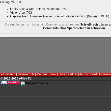
Freitag, 24. Juli
Lucky Luke & Die Daltons (Nintendo 3DS)
Victor Vran (PC)
Captain Toad: Treasure Tracker Special Edition + amiibo (Nintendo Wii U)
Sie sind leider nicht berechtigt Comments zu schreiben.
Schnell registrieren u
Comments ohne Spam-Schutz zu schreiben.
Impressum
|
Datenschutz
|
Medien
|
Team
|
Jobs
|
Partner
|
Archiv
|
Feed
|
Cookie-
© 2010-2026 ePlay TV