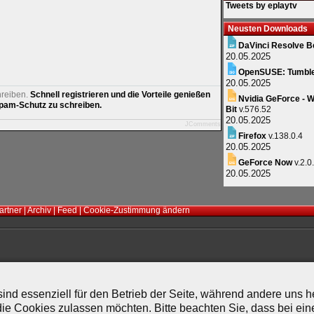
Tweets by eplaytv
Neusten Downloads
DaVinci Resolve B
20.05.2025
OpenSUSE: Tumbl
20.05.2025
hreiben.
Schnell registrieren und die Vorteile genießen
Nvidia GeForce - W
am-Schutz zu schreiben.
Bit
v.576.52
20.05.2025
JComments
Firefox
v.138.0.4
20.05.2025
GeForce Now
v.2.0
20.05.2025
artner
|
Archiv
|
Feed
|
Cookie-Zustimmung ändern
ind essenziell für den Betrieb der Seite, während andere uns 
die Cookies zulassen möchten. Bitte beachten Sie, dass bei ein