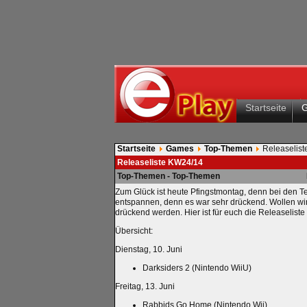
Startseite
Startseite
Games
Top-Themen
Releaselis
Releaseliste KW24/14
Top-Themen - Top-Themen
Zum Glück ist heute Pfingstmontag, denn bei den Tem
entspannen, denn es war sehr drückend. Wollen wir
drückend werden. Hier ist für euch die Releaseliste
Übersicht:
Dienstag, 10. Juni
Darksiders 2 (Nintendo WiiU)
Freitag, 13. Juni
Rabbids Go Home (Nintendo Wii)