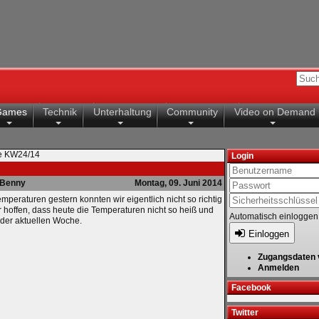
Games
Technik
Unterhaltung
Community
Video on Demand
te KW24/14
Login
Benny
Montag, 09. Juni 2014
peraturen gestern konnten wir eigentlich nicht so richtig
 hoffen, dass heute die Temperaturen nicht so heiß und
Automatisch einloggen
 der aktuellen Woche.
Einloggen
Zugangsdaten 
Anmelden
Facebook
Twitter