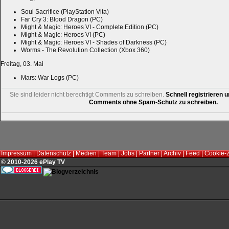
Soul Sacrifice (PlayStation Vita)
Far Cry 3: Blood Dragon (PC)
Might & Magic: Heroes VI - Complete Edition (PC)
Might & Magic: Heroes VI (PC)
Might & Magic: Heroes VI - Shades of Darkness (PC)
Worms - The Revolution Collection (Xbox 360)
Freitag, 03. Mai
Mars: War Logs (PC)
Sie sind leider nicht berechtigt Comments zu schreiben.
Schnell registrieren u
Comments ohne Spam-Schutz zu schreiben.
Impressum
|
Datenschutz
|
Medien
|
Team
|
Jobs
|
Partner
|
Archiv
|
Feed
|
Cookie-
© 2010-2026 ePlay TV