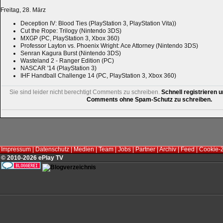
Freitag, 28. März
Deception IV: Blood Ties (PlayStation 3, PlayStation Vita))
Cut the Rope: Trilogy (Nintendo 3DS)
MXGP (PC, PlayStation 3, Xbox 360)
Professor Layton vs. Phoenix Wright: Ace Attorney (Nintendo 3DS)
Senran Kagura Burst (Nintendo 3DS)
Wasteland 2 - Ranger Edition (PC)
NASCAR '14 (PlayStation 3)
IHF Handball Challenge 14 (PC, PlayStation 3, Xbox 360)
Sie sind leider nicht berechtigt Comments zu schreiben.
Schnell registrieren u
Comments ohne Spam-Schutz zu schreiben.
Impressum
|
Datenschutz
|
Medien
|
Team
|
Jobs
|
Partner
|
Archiv
|
Feed
|
Cookie-
© 2010-2026 ePlay TV