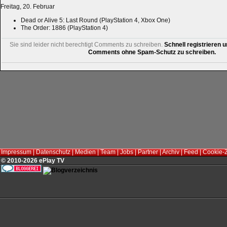
Freitag, 20. Februar
Dead or Alive 5: Last Round (PlayStation 4, Xbox One)
The Order: 1886 (PlayStation 4)
Sie sind leider nicht berechtigt Comments zu schreiben.
Schnell registrieren u
Comments ohne Spam-Schutz zu schreiben.
Impressum
|
Datenschutz
|
Medien
|
Team
|
Jobs
|
Partner
|
Archiv
|
Feed
|
Cookie-
© 2010-2026 ePlay TV