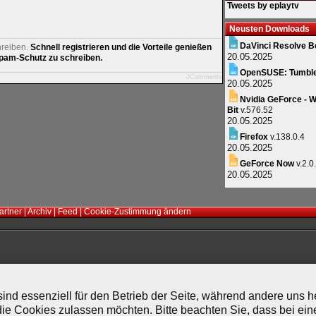
Tweets by eplaytv
Neusten Downloads
DaVinci Resolve B
hreiben.
Schnell registrieren und die Vorteile genießen
20.05.2025
am-Schutz zu schreiben.
OpenSUSE: Tumbl
JComments
20.05.2025
Nvidia GeForce - W
Bit
v.576.52
20.05.2025
Firefox
v.138.0.4
20.05.2025
GeForce Now
v.2.0
20.05.2025
artner
|
Archiv
|
Feed
|
Cookie-Zustimmung ändern
ind essenziell für den Betrieb der Seite, während andere uns 
die Cookies zulassen möchten. Bitte beachten Sie, dass bei ein