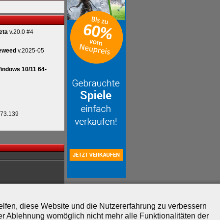
eta
v.20.0 #4
eweed
v.2025-05
indows 10/11 64-
.73.139
helfen, diese Website und die Nutzererfahrung zu verbessern
er Ablehnung womöglich nicht mehr alle Funktionalitäten der