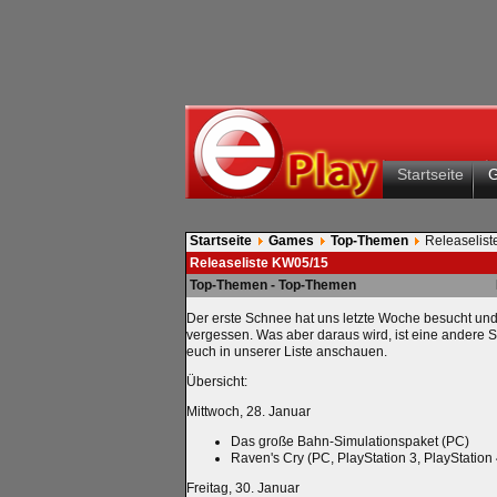
Startseite
Startseite
Games
Top-Themen
Releaselis
Releaseliste KW05/15
Top-Themen - Top-Themen
Der erste Schnee hat uns letzte Woche besucht und s
vergessen. Was aber daraus wird, ist eine andere 
euch in unserer Liste anschauen.
Übersicht:
Mittwoch, 28. Januar
Das große Bahn-Simulationspaket (PC)
Raven's Cry (PC, PlayStation 3, PlayStation 
Freitag, 30. Januar