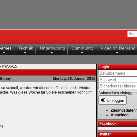
Games
Technik
Unterhaltung
Community
Video on Demand
te KW05/15
Login
Benny
Montag, 26. Januar 2015
o schnell, werden wir diesen hoffentlicht nicht wieder
Sache. Was diese Woche für Spiele erscheinen könnt ihr
Automatisch einloggen
Einloggen
Zugangsdaten 
Anmelden
Facebook
4)
Twitter