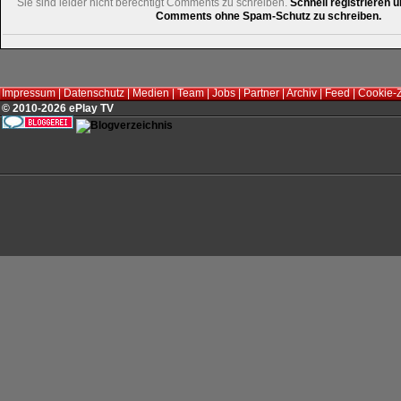
Sie sind leider nicht berechtigt Comments zu schreiben.
Schnell registrieren u
Comments ohne Spam-Schutz zu schreiben.
Impressum
|
Datenschutz
|
Medien
|
Team
|
Jobs
|
Partner
|
Archiv
|
Feed
|
Cookie-
© 2010-2026 ePlay TV