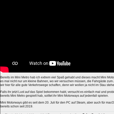
Bereits im Mini Metro hab ich extrem viel Spaß gehabt und dieses macht Mini Mot
es mal nicht nur um kleine Bahnen, wo wir versuchen müssen, die Fahrgäste zum 
wir hier für alle gute Verkehrswege schaffen, denn wir wollen ja nicht im Stau steh
Falls ihr jetzt Lust auf das Spiel bekommen habt, versucht es einfach mal und prob
bereits Mini Metro gespielt hab, solltet ihr Mini Motorways auf jedenfall spielen.
Mini Motorways gibt es seit dem 20. Juli für den PC auf Steam, aber auch für mac
bereits schon seit 2019.