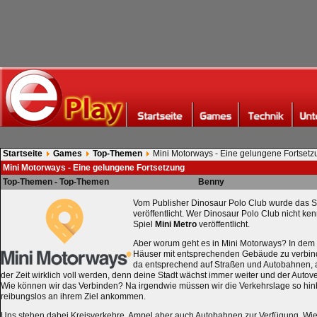
Startseite
Games
Top-Themen
Mini Motorways - Eine gelungene Fortsetz
Mini Motorways - Eine gelungene Fortsetzung
Top-Themen - Top-Themen
Benny
Vom Publisher Dinosaur Polo Club wurde das S
veröffentlicht. Wer Dinosaur Polo Club nicht ke
Spiel
Mini Metro
veröffentlicht.
Aber worum geht es in Mini Motorways? In dem 
Häuser mit entsprechenden Gebäude zu verbinde
da entsprechend auf Straßen und Autobahnen, 
der Zeit wirklich voll werden, denn deine Stadt wächst immer weiter und der Autov
Wie können wir das Verbinden? Na irgendwie müssen wir die Verkehrslage so hi
reibungslos an ihrem Ziel ankommen.
Uns stehen dabei Kreisverkehre, Ampel aber auch Autobahnen zur Verfügung. Wie