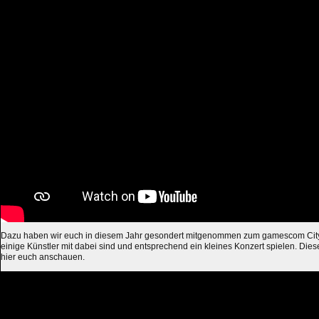
Dazu haben wir euch in diesem Jahr gesondert mitgenommen zum gamescom CityF
einige Künstler mit dabei sind und entsprechend ein kleines Konzert spielen. Die
hier euch anschauen.