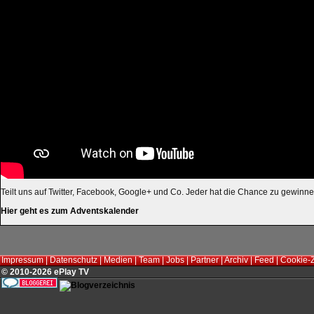
Teilt uns auf Twitter, Facebook, Google+ und Co. Jeder hat die Chance zu gewinne
Hier geht es zum Adventskalender
Impressum
|
Datenschutz
|
Medien
|
Team
|
Jobs
|
Partner
|
Archiv
|
Feed
|
Cookie-
© 2010-2026 ePlay TV