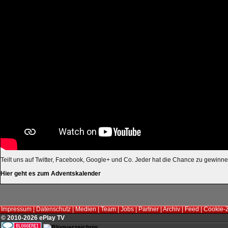
Teilt uns auf Twitter, Facebook, Google+ und Co. Jeder hat die Chance zu gewinne
Hier geht es zum Adventskalender
Impressum
|
Datenschutz
|
Medien
|
Team
|
Jobs
|
Partner
|
Archiv
|
Feed
|
Cookie-
© 2010-2026 ePlay TV