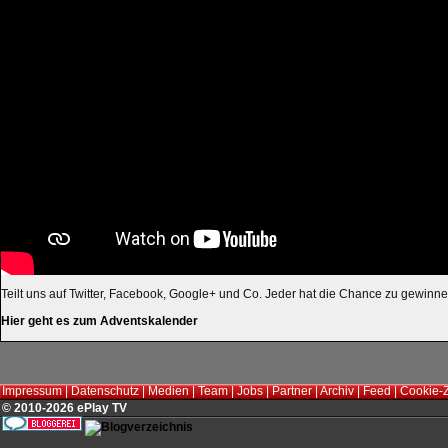
Teilt uns auf Twitter, Facebook, Google+ und Co. Jeder hat die Chance zu gewinne
Hier geht es zum Adventskalender
Impressum
|
Datenschutz
|
Medien
|
Team
|
Jobs
|
Partner
|
Archiv
|
Feed
|
Cookie-
© 2010-2026 ePlay TV