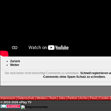
Zurück
Weiter
Sie sind leider nicht berechtigt Comments zu schreiben.
Schnell registrieren u
Comments ohne Spam-Schutz zu schreiben.
Impressum
|
Datenschutz
|
Medien
|
Team
|
Jobs
|
Partner
|
Archiv
|
Feed
|
Cookie-
© 2010-2026 ePlay TV