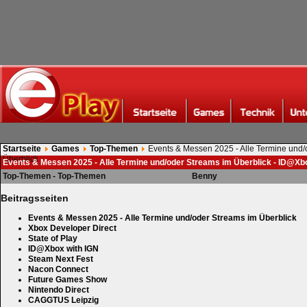
Startseite
Games
Top-Themen
Events & Messen 2025 - Alle Termine und/
Überblick
Events & Messen 2025 - Alle Termine und/oder Streams im Überblick - ID@Xb
Top-Themen - Top-Themen
Benny
Beitragsseiten
Events & Messen 2025 - Alle Termine und/oder Streams im Überblick
Xbox Developer Direct
State of Play
ID@Xbox with IGN
Steam Next Fest
Nacon Connect
Future Games Show
Nintendo Direct
CAGGTUS Leipzig