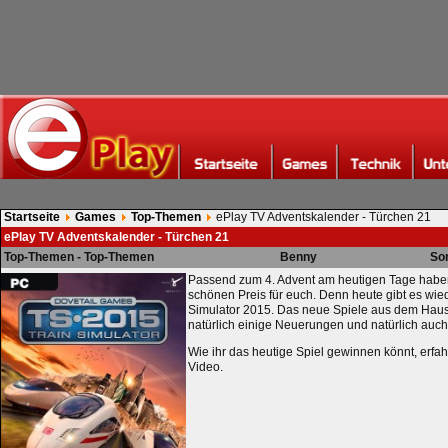
Startseite
Games
Top-Themen
ePlay TV Adventskalender - Türchen 21
ePlay TV Adventskalender - Türchen 21
Top-Themen - Top-Themen
Benny
So
Passend zum 4. Advent am heutigen Tage haben 
schönen Preis für euch. Denn heute gibt es wied
Simulator 2015. Das neue Spiele aus dem Haus
natürlich einige Neuerungen und natürlich auc
Wie ihr das heutige Spiel gewinnen könnt, erfahr
Video.