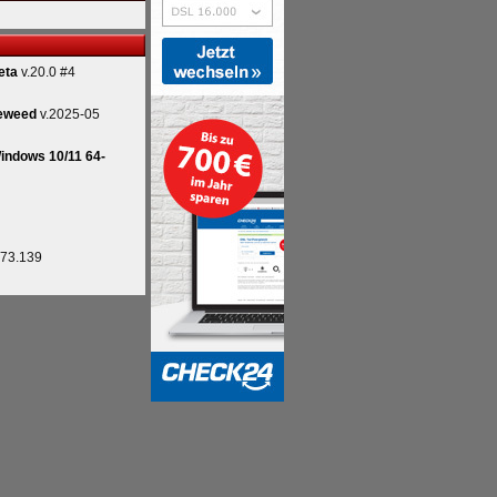
eta
v.20.0 #4
eweed
v.2025-05
indows 10/11 64-
.73.139