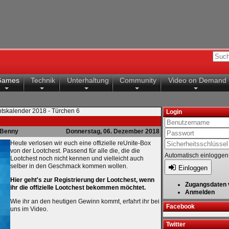
Games
Technik
Unterhaltung
Community
Video on Demand
tskalender 2018 - Türchen 6
Login
Benny
Donnerstag, 06. Dezember 2018
Heute verlosen wir euch eine offizielle reUnite-Box
von der Lootchest. Passend für alle die, die die
Automatisch einloggen
Lootchest noch nicht kennen und vielleicht auch
selber in den Geschmack kommen wollen.
Einloggen
Hier geht's zur Registrierung der Lootchest, wenn
Zugangsdaten 
ihr die offizielle Lootchest bekommen möchtet.
Anmelden
Wie ihr an den heutigen Gewinn kommt, erfahrt ihr bei
Facebook
uns im Video.
Twitter