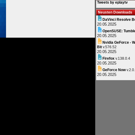
Tweets by eplaytv
Neusten Downloads
DaVinci Resolve B
20.05.2025
OpenSUSE: Tumbl
20.05.2025
Nvidia GeForce - W
Bit
v.576.52
20.05.2025
Firefox
v.138.0.4
20.05.2025
GeForce Now
v.2.0
20.05.2025