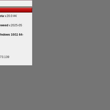
eta
v.20.0 #4
eweed
v.2025-05
indows 10/11 64-
.73.139