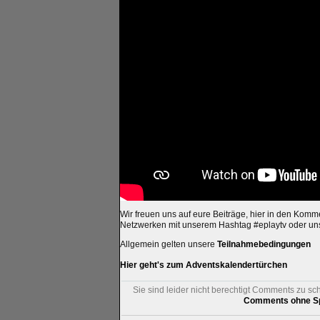
Wir freuen uns auf eure Beiträge, hier in den Komm
Netzwerken mit unserem Hashtag #eplaytv oder u
Allgemein gelten unsere
Teilnahmebedingungen
Hier geht's zum Adventskalendertürchen
Sie sind leider nicht berechtigt Comments zu sc
Comments ohne Sp