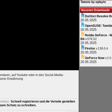
Tweets by eplaytv
Neusten Downloads
DaVinci Resolve B
20.05.2025
OpenSUSE: Tumbl
20.05.2025
Nvidia GeForce - W
Bit
v.576.52
20.05.2025
Firefox
v.138.0.4
20.05.2025
GeForce Now
v.2.0
20.05.2025
entaren, auf Youtube oder in den Social-Media-
nserer Erwähnung
hreiben.
Schnell registrieren und die Vorteile genießen
am-Schutz zu schreiben.