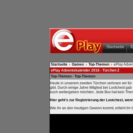
Startseite
Startseite
Games
Top-Themen
ePlay Adven
ePlay Adventskalender 2018 - Türchen 2
Top-Themen - Top-Themen
Heute in unserem zweiten Türchen verlosen wir für
gibt. Durch einige Jahre Mitglied bei Lootchest ga
euch weitergeben möchten. Jede Box hat kein Them
Hier geht's zur Registrierung der Lootchest, wen
Wie ihr an den heutigen Gewinn kommt, erfahrt ihr 