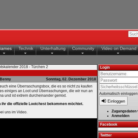
Games
Technik
Unterhaltung
Community
Video on Demand
tskalender 2018 - Türchen 2
Login
Benny
Sonntag, 02. Dezember 2018
 euch eine Überraschungsbox, die es so nicht zu kaufen
b es einiges an Loot und Überraschungen, die wir nun an
Automatisch einloggen
a und ist extrem durcheinander gemixt.
Einloggen
n ihr die offizielle Lootchest bekommen möchtet.
Zugangsdaten 
bei uns im Video.
Anmelden
Facebook
Twitter