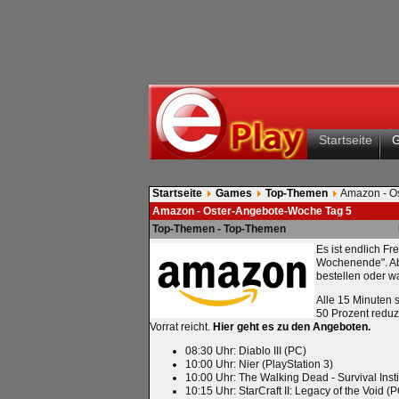
Startseite
Startseite
Games
Top-Themen
Amazon - O
Amazon - Oster-Angebote-Woche Tag 5
Top-Themen - Top-Themen
Es ist endlich F
Wochenende". Abe
bestellen oder wa
Alle 15 Minuten 
50 Prozent reduz
Vorrat reicht.
Hier geht es zu den Angeboten.
08:30 Uhr: Diablo III (PC)
10:00 Uhr: Nier (PlayStation 3)
10:00 Uhr: The Walking Dead - Survival Insti
10:15 Uhr: StarCraft II: Legacy of the Void (