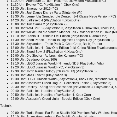
11:00 Uhr: Abenteuer auf dem Reiterhof: Die wilden Mustangs (PC)
11:30 Uhr: Evolve (PC, PlayStation 4, Xbox One)
12:30 Uhr: Emergency 2016 (PC)
13:00 Uhr: Just Dance Disney Party (Nintendo Wii)
13:30 Uhr: Lernerfolg Grundschule Deutsch 1-4 Klasse Neue Version (PC)
14:20 Uhr: Battlefield 4 (PlayStation 4, Xbox One)
15:00 Uhr: Just Cause 2 (PlayStation 2)
15:30 Uhr: WWE 2K16 (PlayStation 3, PlayStation 4, Xbox 360, Xbox One)
15:30 Uhr: Wickie und die starken Männer Teil 2: Wiedersehen in Flake (N
17:10 Uhr: Diablo III - Ultimate Evil Edition (PlayStation 4, Xbox One)
17:30 Uhr: Short Peace - Ranko Tsukigime's Longest Day (PlayStation 3)
17:30 Uhr: Skylanders - Triple Pack C: ChopChop, Bash, Eruptor
18:00 Uhr: Battlefield 4 - Day One Edition (inkl. China Rising Erweiterungs
18:10 Uhr: Blood Bowl 2 (PlayStation 4, Xbox One)
19:00 Uhr: Die Siedler - Aufbruch der Kulturen (PC)
19:00 Uhr: Deadpool (Xbox 360)
19:10 Uhr: LEGO Jurassic World (Nintendo 3DS, PlayStation Vita)
19:20 Uhr: LEGO Jurassic World (PC, PlayStation 3)
19:30 Uhr: Tomb Raider Trilogy [Classics HD] (PlayStation 3)
19:30 Uhr: Mass Effect 3 (PlayStation 3)
19:30 Uhr: LEGO Jurassic World (PlayStation 4, Xbox One, Nintendo Wii U)
20:00 Uhr: Assassin's Creed Rogue - Collector's Edition (PlayStation 3)
20:30 Uhr: Destiny - König der Besessenen (PlayStation 3, PlayStation 4,
20:40 Uhr: Battlefield Hardline (PlayStation 3)
20:50 Uhr: Battlefield Hardline (PlayStation 4, Xbox One)
22:00 Uhr: Assassin's Creed Unity - Special Edition (Xbox One)
Technik:
09:00 Uhr: Turtle Beach Ear Force Stealth 400 Premium Fully Wireless He
12:10 Uhr: Razer Hammerhead Pro Mobile Gaming Headset