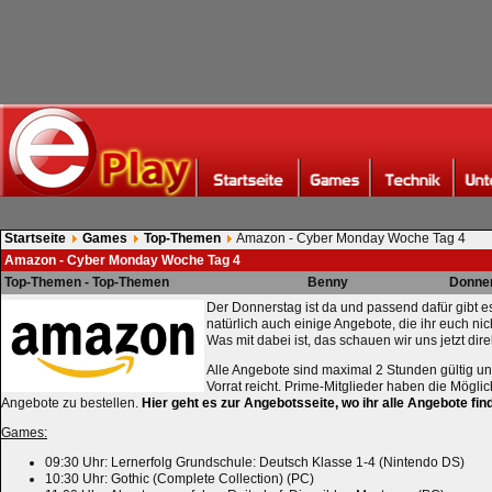
Startseite
Games
Top-Themen
Amazon - Cyber Monday Woche Tag 4
Amazon - Cyber Monday Woche Tag 4
Top-Themen - Top-Themen
Benny
Donner
Der Donnerstag ist da und passend dafür gibt 
natürlich auch einige Angebote, die ihr euch nic
Was mit dabei ist, das schauen wir uns jetzt dire
Alle Angebote sind maximal 2 Stunden gültig un
Vorrat reicht. Prime-Mitglieder haben die Möglic
Angebote zu bestellen.
Hier geht es zur Angebotsseite, wo ihr alle Angebote fin
Games:
09:30 Uhr: Lernerfolg Grundschule: Deutsch Klasse 1-4 (Nintendo DS)
10:30 Uhr: Gothic (Complete Collection) (PC)