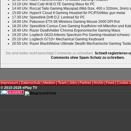
13:10 Uhr: Mad Catz M.M.O.TE Gaming Maus für PC
14:40 Uhr: Roccat Taito Gaming Mauspad (Mid-Size, 400 x 320mm, 3mm) 
15:00 Uhr: HyperX Cloud II Gaming Headset für PC/PS4/Mac gun metal
17:30 Uhr: Speedlink Drift O.Z. Lenkrad für PC
18:00 Uhr: Patuoxun ETX-08 Wireless Gaming Mouse 2000 DPI Rot
18:20 Uhr: Speedlink Coniux Core Gaming Kopfhörer mit Mikrofon und Ka
18:40 Uhr: Razer DeathAdder Chroma Ergonomische Gaming Maus
19:20 Uhr: Logitech G633 Artemis Spectrum Pro Gaming Headset schwarz
20:10 Uhr: Logitech G710+ Mechanical Gaming Keyboard
20:50 Uhr: Razer BlackWidow Ultimate Stealth Mechanische Gaming Tasta
Sie sind leider nicht berechtigt Comments zu schreiben.
Schnell registrieren u
Comments ohne Spam-Schutz zu schreiben.
Impressum
|
Datenschutz
|
Medien
|
Team
|
Jobs
|
Partner
|
Archiv
|
Feed
|
Cookie-
© 2010-2026 ePlay TV