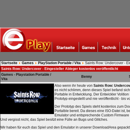
Startseite
Games
PlayStation Portable / Vita
Saints Row: Undercover - Ei
kostenlos veröffentlicht
Saints Row: Undercover - Eingesteller Ableger kostenlos veröffentlicht
Games - Playstation Portable /
Benny
Vita
Also wenn ihr heute von
Saints Row: Underco
es nicht schlimm, denn dieses Spiel befand sich 
Portable in Entwicklung. Der Entwickler Volition
Prototyp eingestellt und nie veröffentlicht - bis 
Der Prototyp des Spiels steht kostenlos zum Do
Portalble bereit. Da dieses eine ISO-Datei ist, b
Emulator und entsprechende Custom Firmware u
Und vergisst nicht, das Spiel besitzt eine Fülle an Bugs und Glitches.
Wir haben für euch das Spiel und den Emulator in unserer DownloadArea gepackt