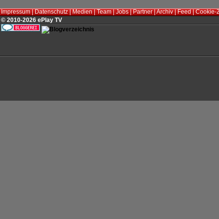
Impressum
|
Datenschutz
|
Medien
|
Team
|
Jobs
|
Partner
|
Archiv
|
Feed
|
Cookie-
© 2010-2026 ePlay TV