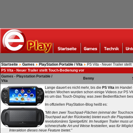
Startseite
Games
PlayStation Portable / Vita
PS Vita - Neuer Trailer stel
PS Vita - Neuer Trailer stellt Touch-Bedienung vor
Games - Playstation Portable /
Benny
Vita
Lange dauert es nicht mehr, bis die
PS Vita
im Handel 
letzten Wochen wurden schon einige Videos zur PS Vita
es um das Touch-Display, was zwei Bedienflächen besi
Im offiziellen PlayStation-Blog heißt es:
“Mit den zwei Touchpad-Flächen (einmal der Touchsc
Touchpad auf der Rückseite) bietet euch die Playstation
revolutionäres Spielgefühl. Im heutigen Trailer muss u
schmerzhafte Art und Weise feststellen, was für Möglic
Interaktion dieses neue Feature bietet.”