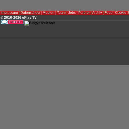
Impressum
|
Datenschutz
|
Medien
|
Team
|
Jobs
|
Partner
|
Archiv
|
Feed
|
Cookie-
© 2010-2026 ePlay TV