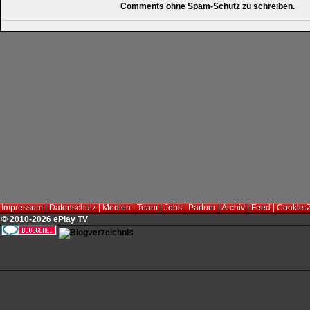
Comments ohne Spam-Schutz zu schreiben.
Impressum
|
Datenschutz
|
Medien
|
Team
|
Jobs
|
Partner
|
Archiv
|
Feed
|
Cookie-
© 2010-2026 ePlay TV