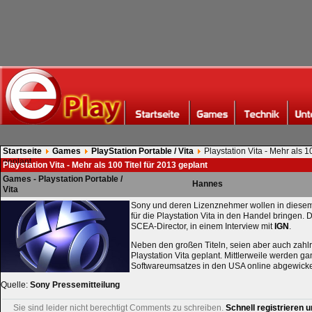
Startseite
Games
PlayStation Portable / Vita
Playstation Vita - Mehr als 1
geplant
Playstation Vita - Mehr als 100 Titel für 2013 geplant
Games - Playstation Portable /
Hannes
Vita
Sony und deren Lizenznehmer wollen in diesem
für die Playstation Vita in den Handel bringen. 
SCEA-Director, in einem Interview mit
IGN
.
Neben den großen Titeln, seien aber auch zahlrei
Playstation Vita geplant. Mittlerweile werden 
Softwareumsatzes in den USA online abgewicke
Quelle:
Sony Pressemitteilung
Sie sind leider nicht berechtigt Comments zu schreiben.
Schnell registrieren u