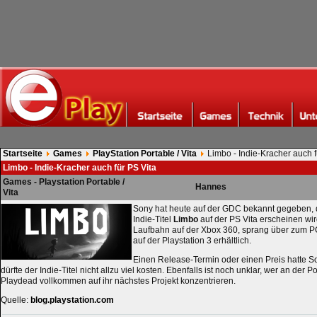
Startseite
Games
PlayStation Portable / Vita
Limbo - Indie-Kracher auch f
Limbo - Indie-Kracher auch für PS Vita
Games - Playstation Portable /
Hannes
Vita
Sony hat heute auf der GDC bekannt gegeben, d
Indie-Titel
Limbo
auf der PS Vita erscheinen wir
Laufbahn auf der Xbox 360, sprang über zum PC
auf der Playstation 3 erhältlich.
Einen Release-Termin oder einen Preis hatte So
dürfte der Indie-Titel nicht allzu viel kosten. Ebenfalls ist noch unklar, wer an der Po
Playdead vollkommen auf ihr nächstes Projekt konzentrieren.
Quelle:
blog.playstation.com