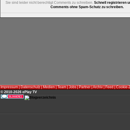
Sie sind leider nicht berechtigt Comments zu schreiben.
Schnell registrieren u
Comments ohne Spam-Schutz zu schreiben.
Impressum
|
Datenschutz
|
Medien
|
Team
|
Jobs
|
Partner
|
Archiv
|
Feed
|
Cookie-
© 2010-2026 ePlay TV