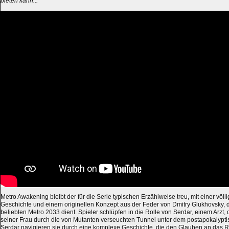
bieten kann..."
Metro Awakening bleibt der für die Serie typischen Erzählweise treu, mit einer völ
Geschichte und einem originellen Konzept aus der Feder von Dmitry Glukhovsky, 
beliebten Metro 2033 dient. Spieler schlüpfen in die Rolle von Serdar, einem Arzt,
seiner Frau durch die von Mutanten verseuchten Tunnel unter dem postapokalyptis
Serdar navigieren sie durch eine komplexe Geschichte, die den Glauben an das R