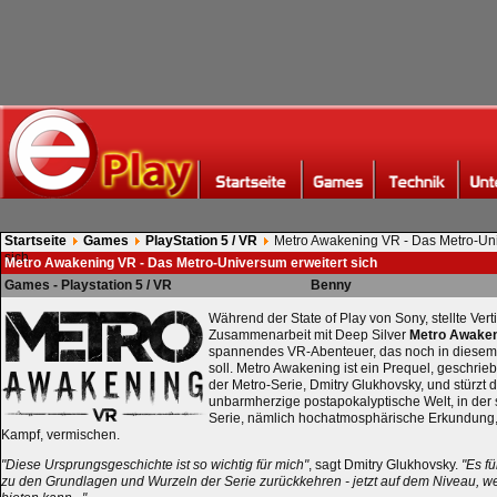
Startseite
Games
PlayStation 5 / VR
Metro Awakening VR - Das Metro-Uni
sich
Metro Awakening VR - Das Metro-Universum erweitert sich
Games - Playstation 5 / VR
Benny
Während der State of Play von Sony, stellte Ver
Zusammenarbeit mit Deep Silver
Metro Awake
spannendes VR-Abenteuer, das noch in diesem
soll. Metro Awakening ist ein Prequel, geschri
der Metro-Serie, Dmitry Glukhovsky, und stürzt d
unbarmherzige postapokalyptische Welt, in der s
Serie, nämlich hochatmosphärische Erkundung, S
Kampf, vermischen.
"Diese Ursprungsgeschichte ist so wichtig für mich"
, sagt Dmitry Glukhovsky.
"Es f
zu den Grundlagen und Wurzeln der Serie zurückkehren - jetzt auf dem Niveau, w