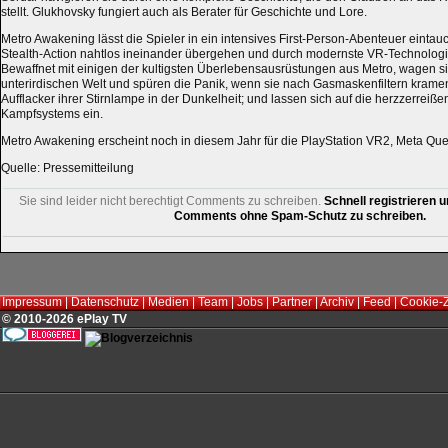
stellt. Glukhovsky fungiert auch als Berater für Geschichte und Lore.
Metro Awakening lässt die Spieler in ein intensives First-Person-Abenteuer eintau
Stealth-Action nahtlos ineinander übergehen und durch modernste VR-Technologi
Bewaffnet mit einigen der kultigsten Überlebensausrüstungen aus Metro, wagen sie
unterirdischen Welt und spüren die Panik, wenn sie nach Gasmaskenfiltern kramen
Aufflacker ihrer Stirnlampe in der Dunkelheit; und lassen sich auf die herzzerreiße
Kampfsystems ein.
Metro Awakening erscheint noch in diesem Jahr für die PlayStation VR2, Meta Qu
Quelle: Pressemitteilung
Sie sind leider nicht berechtigt Comments zu schreiben.
Schnell registrieren u
Comments ohne Spam-Schutz zu schreiben.
Impressum
|
Datenschutz
|
Medien
|
Team
|
Jobs
|
Partner
|
Archiv
|
Feed
|
Cookie-
© 2010-2026 ePlay TV