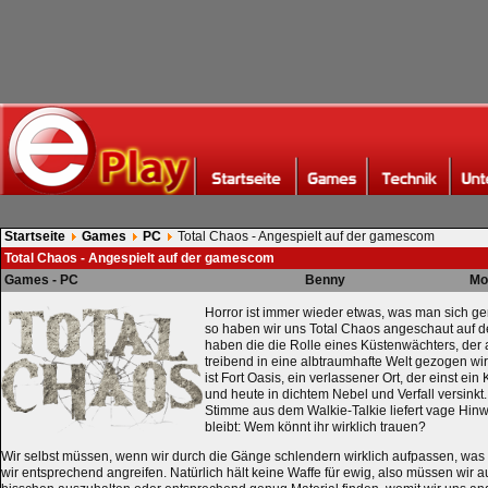
Startseite
Games
PC
Total Chaos - Angespielt auf der gamescom
Total Chaos - Angespielt auf der gamescom
Games - PC
Benny
Mo
Horror ist immer wieder etwas, was man sich g
so haben wir uns Total Chaos angeschaut auf d
haben die die Rolle eines Küstenwächters, der
treibend in eine albtraumhafte Welt gezogen wir
ist Fort Oasis, ein verlassener Ort, der einst e
und heute in dichtem Nebel und Verfall versinkt
Stimme aus dem Walkie-Talkie liefert vage Hin
bleibt: Wem könnt ihr wirklich trauen?
Wir selbst müssen, wenn wir durch die Gänge schlendern wirklich aufpassen, wa
wir entsprechend angreifen. Natürlich hält keine Waffe für ewig, also müssen wir 