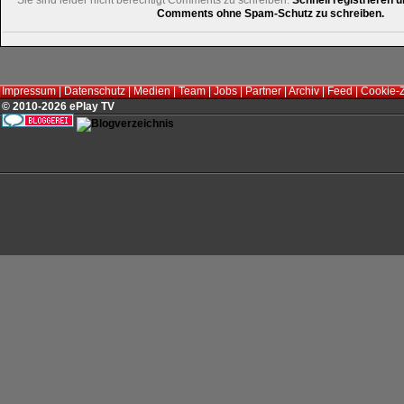
Sie sind leider nicht berechtigt Comments zu schreiben.
Schnell registrieren u
Comments ohne Spam-Schutz zu schreiben.
Impressum
|
Datenschutz
|
Medien
|
Team
|
Jobs
|
Partner
|
Archiv
|
Feed
|
Cookie-
© 2010-2026 ePlay TV