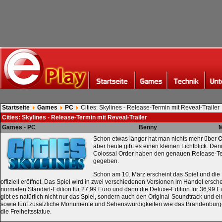
Startseite
Games
PC
Cities: Skylines - Release-Termin mit Reveal-Trailer
Cities: Skylines - Release-Termin mit Reveal-Trailer
Games - PC
Benny
M
Schon etwas länger hat man nichts mehr über
C
aber heute gibt es einen kleinen Lichtblick. De
Colossal Order haben den genauen Release-Ter
gegeben.
Schon am 10. März erscheint das Spiel und die 
offiziell eröffnet. Das Spiel wird in zwei verschiedenen Versionen im Handel ersch
normalen Standart-Edition für 27,99 Euro und dann die Deluxe-Edition für 36,99 E
gibt es natürlich nicht nur das Spiel, sondern auch den Original-Soundtrack und ein
sowie fünf zusätzliche Monumente und Sehenswürdigkeiten wie das Brandenburger 
die Freiheitsstatue.