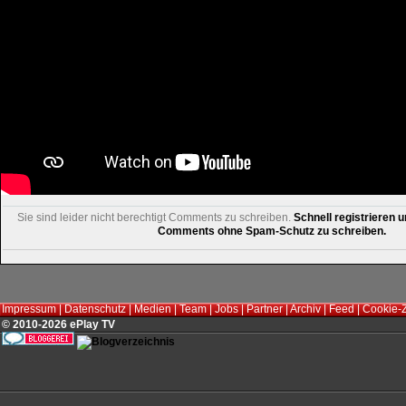
Sie sind leider nicht berechtigt Comments zu schreiben.
Schnell registrieren u
Comments ohne Spam-Schutz zu schreiben.
Impressum
|
Datenschutz
|
Medien
|
Team
|
Jobs
|
Partner
|
Archiv
|
Feed
|
Cookie-
© 2010-2026 ePlay TV